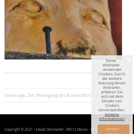
Diese
Webseite
verwendet
Cookies. Durch
die weitere
Nutzung dieser
Webseite,
erklären Sie
Vernissage „Der Werdegang des Roland Moroder“
Ferien
sich mit dem
Einsatz von
Cookies
einverstanden.
Weitere
Informationen
Hinweis
Copyright © 2021 • Ewald Steinkeller, 39012 Meran - Italien • Tel. +39
schließen