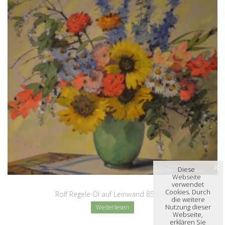
Diese
Webseite
verwendet
Cookies. Durch
Rolf Regele Öl auf Leinwand 85 x 70
die weitere
Nutzung dieser
Weiterlesen
Webseite,
erklären Sie