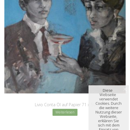
Diese
Webseite
verwendet
Cookies. Durch
Livio Conta Öl auf Papier 71 x 50
die weitere
Nutzung dieser
Weiterlesen
Webseite,
erklären Sie
sich mit dem
Einsatz von