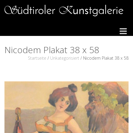
Toggle
navigat
Nicodem Plakat 38 x 58
Startseite
/
Unkategorisiert
/ Nicodem Plakat 38 x 58