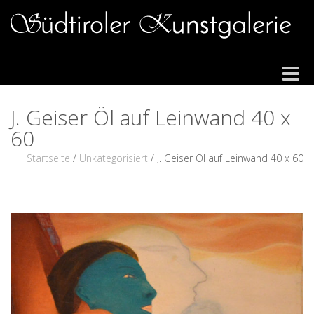
Toggle
navigat
J. Geiser Öl auf Leinwand 40 x
60
Startseite
/
Unkategorisiert
/ J. Geiser Öl auf Leinwand 40 x 60