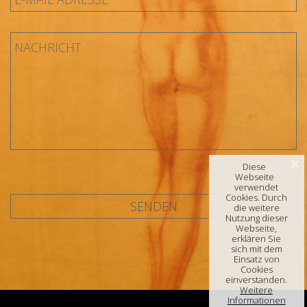
Diese
Webseite
verwendet
Cookies. Durch
die weitere
Nutzung dieser
Webseite,
erklären Sie
sich mit dem
Einsatz von
Cookies
einverstanden.
Weitere
Informationen